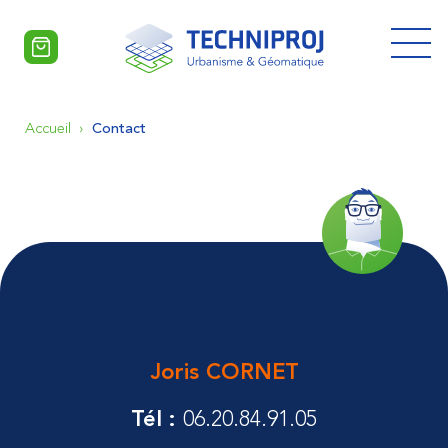
Allez
au
contenu
Accueil
›
Contact
Votre panier est vide.
Joris CORNET
Tél :
06.20.84.91.05